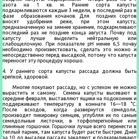
азота на 1 кв. м. Ранние сорта капусты
подкармливаются каждые 3 недели, в последний раз в
фазе образования кочанов. Для поздних сортов
вносят удобрения реже, при этом капусту,
предназначенную на зимнее хранение, подкармливают
последний раз не позднее конца августа. Почву под
капусту лучше выделить нейтральную или
слабощелочную. При показателе рН менее 6,5 почву
необходимо произвестковать, сделать это можно и
непосредственно перед высадкой, потому что капуста
переносит эту процедуру хорошо.
4. У раннего сорта капусты рассада должна быть
крепкой, здоровой.
Многие покупают рассаду, но с успехом ее можно
вырастить и самому. Семена капусты высевают в
середине февраля, выставляют ящики на подоконник и
поддерживают температуру в комнате 16—18 °С.
После всходов, когда развернутся семядоли,
производят пикировку сеянцев, углубляя их по самые
семядольные листочки, в торфоперегнойные или
глиняные горшочки. Горшочки лучше всего перенести в
теплый парник, там капуста будет расти быстрее. Дней
за 10 до высадки рассаду закаляют и подкармливают