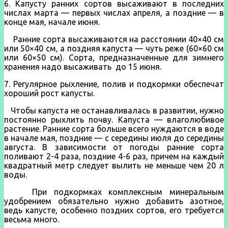
6. Капусту ранних сортов высаживают в последних
числах марта — первых числах апреля, а поздние — в
конце мая, начале июня.
Ранние сорта высаживаются на расстоянии 40×40 см
или 50×40 см, а поздняя капуста — чуть реже (60×60 см
или 60×50 см). Сорта, предназначенные для зимнего
хранения надо высаживать до 15 июня.
7. Регулярное рыхление, полив и подкормки обеспечат
хороший рост капусты.
Чтобы капуста не останавливалась в развитии, нужно
постоянно рыхлить почву. Капуста — влаголюбивое
растение. Ранние сорта больше всего нуждаются в воде
в начале мая, поздние — с середины июля до середины
августа. В зависимости от погоды ранние сорта
поливают 2-4 раза, поздние 4-6 раз, причем на каждый
квадратный метр следует вылить не меньше чем 20 л
воды.
При подкормках комплексным минеральным
удобрением обязательно нужно добавить азотное,
ведь капусте, особенно поздних сортов, его требуется
весьма много.