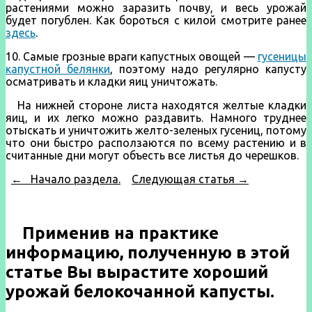
растениями можно заразить почву, и весь урожай
будет погублен. Как бороться с килой смотрите ранее
здесь
.
10. Самые грозные враги капустных овощей —
гусеницы
капустной белянки
, поэтому надо регулярно капусту
осматривать и кладки яиц уничтожать.
На нижней стороне листа находятся желтые кладки
яиц, и их легко можно раздавить. Намного труднее
отыскать и уничтожить желто-зеленых гусениц, потому
что они быстро расползаются по всему растению и в
считанные дни могут объесть все листья до черешков.
←
Начало раздела.
Следующая статья →
Применив на практике
информацию, полученную в этой
статье Вы вырастите хороший
урожай белокочанной капусты.