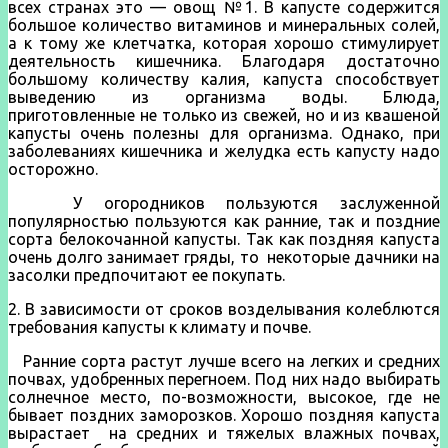
всех странах это — овощ №1. В капусте содержится
большое количество витаминов и минеральных солей,
а к тому же клетчатка, которая хорошо стимулирует
деятельность кишечника. Благодаря достаточно
большому количеству калия, капуста способствует
выведению из организма воды. Блюда,
приготовленные не только из свежей, но и из квашеной
капусты очень полезны для организма. Однако, при
заболеваниях кишечника и желудка есть капусту надо
осторожно.
У огородников пользуются заслуженной
популярностью пользуются как ранние, так и поздние
сорта белокочанной капусты. Так как поздняя капуста
очень долго занимает гряды, то некоторые дачники на
засолки предпочитают ее покупать.
2. В зависимости от сроков возделывания колеблются
требования капусты к климату и почве.
Ранние сорта растут лучше всего на легких и средних
почвах, удобренных перегноем. Под них надо выбирать
солнечное место, по-возможности, высокое, где не
бывает поздних заморозков. Хорошо поздняя капуста
вырастает на средних и тяжелых влажных почвах,