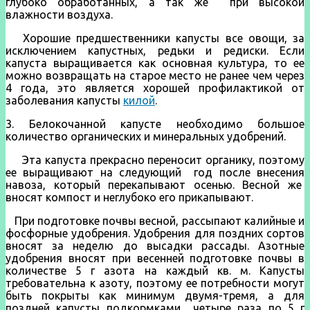
глубоко обработанных, а так же при высокой
влажности воздуха.
Хорошие предшественники капусты все овощи, за
исключением капустных, редьки и редиски. Если
капуста выращивается как основная культура, то ее
можно возвращать на старое место не ранее чем через
4 года, это является хорошей профилактикой от
заболевания капусты
килой
.
3. Белокочанной капусте необходимо большое
количество органических и минеральных удобрений.
Эта капуста прекрасно переносит органику, поэтому
ее выращивают на следующий год после внесения
навоза, который перекапывают осенью. Весной же
вносят компост и неглубоко его прикапывают.
При подготовке почвы весной, рассыпают калийные и
фосфорные удобрения. Удобрения для поздних сортов
вносят за неделю до высадки рассады. Азотные
удобрения вносят при весенней подготовке почвы в
количестве 5 г азота на каждый кв. м. Капусты
требовательна к азоту, поэтому ее потребности могут
быть покрыты как минимум двумя-тремя, а для
поздней капусты подкормками четыре раза по 5 г