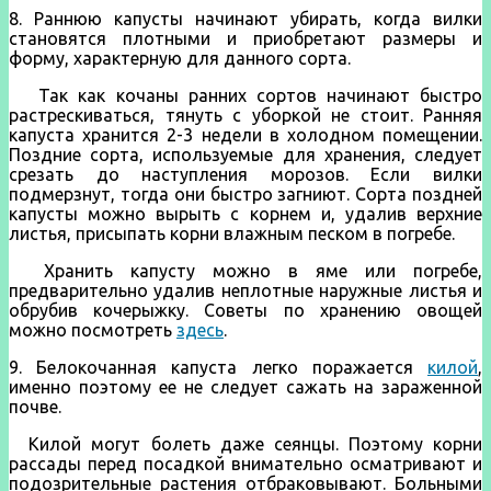
8. Раннюю капусты начинают убирать, когда вилки
становятся плотными и приобретают размеры и
форму, характерную для данного сорта.
Так как кочаны ранних сортов начинают быстро
растрескиваться, тянуть с уборкой не стоит. Ранняя
капуста хранится 2-3 недели в холодном помещении.
Поздние сорта, используемые для хранения, следует
срезать до наступления морозов. Если вилки
подмерзнут, тогда они быстро загниют. Сорта поздней
капусты можно вырыть с корнем и, удалив верхние
листья, присыпать корни влажным песком в погребе.
Хранить капусту можно в яме или погребе,
предварительно удалив неплотные наружные листья и
обрубив кочерыжку. Советы по хранению овощей
можно посмотреть
здесь
.
9. Белокочанная капуста легко поражается
килой
,
именно поэтому ее не следует сажать на зараженной
почве.
Килой могут болеть даже сеянцы. Поэтому корни
рассады перед посадкой внимательно осматривают и
подозрительные растения отбраковывают. Больными