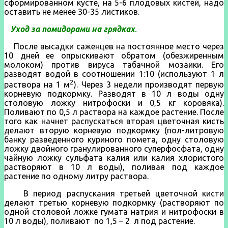
сформированном кусте, на 5-6 плодовых кистей, надо
оставить не менее 30-35 листиков.
Уход за помидорами на грядках
.
После высад­ки саженцев на постоянное место через
10 дней ее опрыскивают обратом (обезжиренным
молоком) про­тив вируса табачной мозаики. Его
разводят водой в соотношении 1:10 (используют 1 л
2
раствора на 1 м
). Через 3 недели производят первую
корневую подкормку. Разводят в 10 л воды одну
столовую ложку нитрофоски и 0,5 кг коровяка).
Поливают по 0,5 л ра­створа на каждое растение. После
того как начнет распускаться вторая цветочная кисть
делают вторую корневую подкормку (пол-литровую
банку разведенного куриного помета, одну столовую
ложку двойного гранулированного суперфосфа­та, одну
чайную ложку сульфата калия или калия хлористого
растворяют в 10 л воды), поливая под каждое
растение по одному литру раствора.
В период распуска­ния третьей цветочной кисти
делают третью корневую подкормку (растворяют по
одной сто­ловой ложке гумата натрия и нитрофоски в
10 л воды), поливают по 1,5 – 2 л под растение.