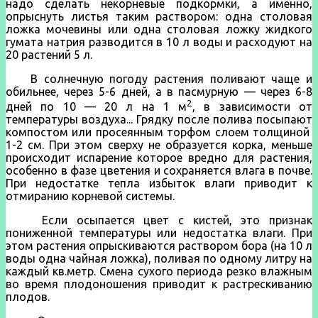
надо сделать некорневые подкормки, а именно,
опрыснуть листья таким раствором: одна столовая
ложка мо­чевины или одна столовая ложку жидкого
гумата натрия разводится в 10 л воды и расходуют на
20 растений 5 л.
В солнечную погоду растения поливают чаще и
обильнее, через 5-6 дней, а в пасмурную — через 6-8
2
дней по 10 — 20 л на 1 м
, в зависимости от
температуры воздуха... Грядку после поли­ва посыпают
компостом или просеянным торфом сло­ем толщиной
1-2 см. При этом сверху не образуется корка, меньше
происходит испарение которое вредно для растения,
особенно в фазе цветения и сохраняется влага в почве.
При недо­статке тепла избыток влаги приводит к
отмиранию корневой системы.
Если осыпается цвет с кистей, это признак
пониженной температуры или не­достатка влаги. При
этом расте­ния опрыскиваются раствором бора (на 10 л
воды одна чайная ложка), поливая по одному литру на
каждый кв.метр. Смена сухого периода резко влажным
во время плодоношения приводит к растрескива­нию
плодов.