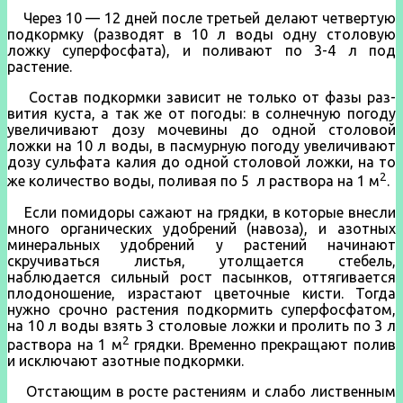
Через 10 — 12 дней после тре­тьей делают четвертую
подкормку (разводят в 10 л воды одну столовую
ложку суперфосфата), и поливают по 3-4 л под
растение.
Состав подкормки зависит не только от фазы раз­
вития куста, а так же от погоды: в солнечную погоду
увеличивают дозу мочевины до одной сто­ловой
ложки на 10 л воды, в пасмурную погоду увеличи­вают
дозу сульфата калия до одной столовой ложки, на то
2
же количество воды, поливая по 5 л раствора на 1 м
.
Если помидоры сажают на грядки, в которые вне­сли
много органических удобрений (навоза), и азот­ных
минеральных удобрений у растений начинают
скручиваться листья, утолщается стебель,
наблюдается сильный рост пасын­ков, оттягивается
плодоношение, израстают цветочные кис­ти. Тогда
нужно срочно растения подкормить суперфосфатом,
на 10 л воды взять 3 столовые ложки и пролить по 3 л
2
раствора на 1 м
грядки. Временно прекращают полив
и исключают азотные подкормки.
Отстающим в росте растениям и слабо лиственным