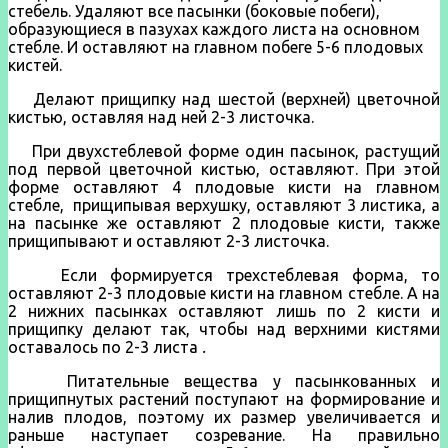
стебель. Удаляют все пасынки (боковые побеги),
образующиеся в пазухах каждого листа на основном
стебле. И оставляют на главном побеге 5-6 плодовых
кистей.
Делают при­щипку над шестой (верхней) цветочной
кистью, оставляя над ней 2-3 листочка.
При двухстеблевой форме один па­сынок, растущий
под первой цветочной кистью, оставляют. При этой
форме оставляют 4 плодовые кисти на главном
стебле, прищипывая верхушку, оставляют 3 листика, а
на пасынке же оставляют 2 пло­довые кисти, также
прищипывают и оставляют 2-3 листочка.
Если формируется трехстеблевая форма, то
оставляют 2-3 плодовые кисти на главном стебле. А на
2 нижних пасынках оставляют лишь по 2 кисти и
прищипку делают так, что­бы над верхними кистями
оставалось по 2-3 листа
.
Питательные вещества у пасынкованных и
прищипнутых растений поступают на формирование и
налив плодов, поэтому их раз­мер увеличивается и
раньше наступает созревание. На правильно