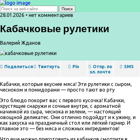
28.01.2026 • нет комментариев
Кабачковые рулетики
Валерий Жданов
Поделиться
Твитнуть
Pin
Отпр. по
SMS
эл. почте
Кабачки, которые вкуснее мяса! Эти рулетики с сыром,
чесноком и помидорами — просто тают во рту
Это блюдо покорит вас с первого кусочка! Кабачки,
хрустящие снаружи и сочные внутри, с ароматной
начинкой из сыра, чеснока и зелени, — настоящий
овощной деликатес. Они отлично подойдут и к ужину, и
как закуска на праздничный стол или лёгкий гарнир. И
главное это — без мяса и сложных ингредиентов!
Что еще можно приготовить из кабачков смотрите в