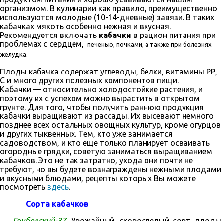
организмом. В кулинарии как правило, преимущественно
используются моло­дые (10-14-дневные) завязи. В таких
кабачках мякоть особенно нежная и вкусная.
Рекомендуется вклю­чать
кабачки
в рацион питания при
проблемах с сердцем,
печенью, почками, а также при болезнях
желудка.
Плоды кабачка содержат углеводы, белки, витамины РР,
С и много других полезных компонентов пищи.
Кабачки — относительно холодостойкие растения, и
поэтому их с успехом можно вырастить в открытом
грунте. Для того, чтобы получить раннюю продукция
кабачки выращивают из рассады. Их высевают немного
позднее всех остальных овощ­ных культур, кроме огурцов
и других тыквен­ных. Тем, кто уже занимается
садоводством, и кто еще только планирует осваивать
огородные грядки, советую заниматься выращиванием
кабачков. Это не так затратно, ухода они почти не
требуют, но вы будете вознаграждены нежными плодами
и вкусными блюдами, рецепты которых Вы можете
посмотреть
здесь
.
Сорта кабачков
Грибовскнй-37
. Урожайный, скороспелый сорт, плоды