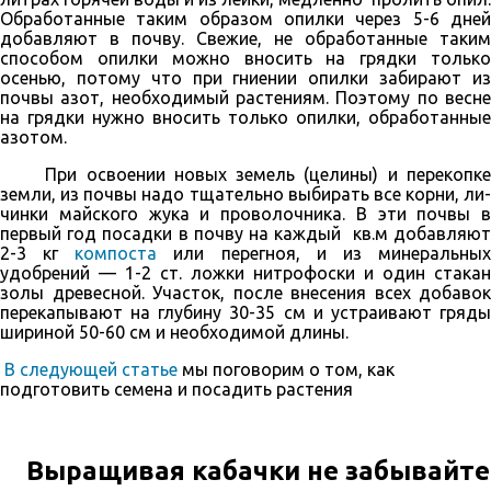
Обработанные таким образом опилки через 5-6 дней
добавляют в почву. Свежие, не обработанные таким
способом опилки можно вносить на грядки только
осенью, потому что при гниении опилки забирают из
почвы азот, необходимый растениям. Поэтому по весне
на грядки нужно вносить только опилки, обработанные
азо­том.
При освоении новых земель (целины) и перекопке
земли, из почвы надо тщательно выбирать все корни, ли­
чинки майского жука и проволочника. В эти почвы в
первый год по­садки в почву на каждый кв.м добавляют
2-3 кг
компоста
или перегноя, и из минеральны
удобрений — 1-2 ст. ложки нитро­фоски и один стакан
золы древесной. Участок, после внесения всех добавок
перекапывают на глубину 30-35 см и устраивают гряды
шириной 50-60 см и необходимой длины.
В следующей статье
мы поговорим о том, как
подготовить семена и посадить растения
Выращивая кабачки не забывайте