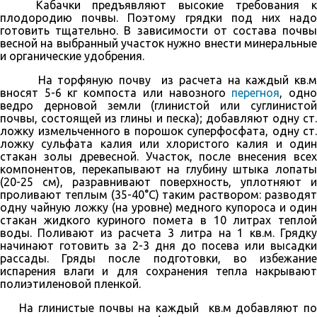
Кабачки предъявляют высокие требования к
плодородию почвы. Поэтому грядки под них надо
готовить тщательно. В зависимости от состава по­чвы
весной на выбранный участок нужно внести минеральные
и органические удобрения.
На торфяную почву из расчета на каждый кв.м
вносят 5-6 кг компоста или навозного
пере­гноя
, одн
ведро дерновой земли (глинистой или суглинистой
почвы, состоящей из глины и песка); добавляют одну ст.
ложку измельченного в поро­шок суперфосфата, одну ст.
ложку сульфата калия или хлористого ка­лия и один
стакан золы древесной. Участок, после внесения всех
компо­нентов, перекапывают на глубину штыка лопаты
(20-25 см), разравнивают поверх­ность, уплотняют и
проливают теплым (35-40°С) таким раствором: разводят
одну чайную ложку (на уровне) медного купороса и один
стакан жидкого ку­риного помета в 10 литрах теплой
воды. Поливают из расчета 3 литра на 1 кв.м. Грядку
начинают готовить за 2-3 дня до посева или высадки
рассады. Гряды после подготовки, во избежание
испарения влаги и для сохранения тепла накрывают
полиэтиленовой пленкой.
На глинистые почвы на каждый кв.м добавляют по