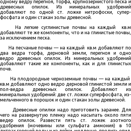
одному ведру перегноя, торфа, крупнозер­нистого песка и
древесных опилок. Из минеральных удобрений
добавляют по одной ст. ложке нитрофоски, супер­
фосфата и один стакан золы древесной.
На легкие суглинистые почвы на каждый кв.м
добавляют те же компо­ненты, что и на глинистые почвы,
за исключением песка.
На песчаные почвы — на каждый кв.м добавляют по
два ведра торфа, дерновой земли, перегноя и одно
ведро древесных опилок. Из мине­ральных удобрений
добавляют такие же компоненты, как и для глини­стых
почв.
На плодородные черноземные почвы — на каждый
кв.м добавляют одно ведро дерновой глинистой земли и
пол-вед­ра древесных опилок. Добавляют из
минеральных удобрений: две ст. ложки суперфосфата, из­
мельченного в порошок и один стакан золы древесной.
Древесные опилки надо приготовить заранее. Для
чего на развер­нутую пленку надо насыпать около пяти
ведер опилок. Развести пять ст. ложек азотного
удобрения (мочевины или сульфата аммония) в 10
литрах го­рячей воды и из лейки, медленно пролить опил.