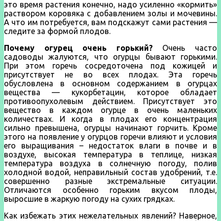
это время растения конечно, надо усиленно «кормить»
раствором коровяка с добавлением золы и мочевины.
А что им потребуется, вам подскажут сами растения —
следите за формой плодов.
Почему огурец очень горький?
Очень часто
садоводы жалуются, что огурцы бывают горькими.
При этом горечь сосредоточена под кожицей и
присутствует не во всех плодах. Эта горечь
обусловлена в основном содержанием в огурцах
вещества — кукорбетацин, которое обладает
противоопухолевым действием. Присутствует это
вещество в каждом огурце в очень маленьких
количествах. И когда в плодах его концентрация
сильно превышена, огурцы начинают горчить. Кроме
этого на появление у огурцов горечи влияют и условия
его выращивания – недостаток влаги в почве и в
воздухе, высокая температура в теплице, низкая
температура воздуха в солнечную погоду, полив
холодной водой, неправильный состав удобрений, т.е.
совершенно разные экстремальные ситуации.
Отличаются особенно горьким вкусом плоды,
выросшие в жаркую погоду на сухих грядках.
Как избежать этих нежелательных явлений? Наверное,