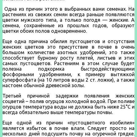
Одна из причин этого в выбранных вами семенах. На
растениях из свежих семян всегда раньше появляются
цветки мужского типа, а только погодя — женские. А
семена, сохранённые из прошлых годов, образуют
цветки обоих полов одновременно.
Еще одна причина обилия пустоцветов и отсутствия
женских цветков это присутствие в почве в очень
большом количестве азотных удобрений, это также
способствует бурному росту плетей, листьев и этих
самых пустоцветов. Растениям в этом случае будет
полезна подкормка быстродействующими
фосфорными удобрениями, к примеру вытяжкой
суперфосфата (на 10 литров воды 2 ст. ложки), а также
настоем обычной древесной золы.
Третьей причиной задержки появления женских
соцветий – полив огурцов холодной водой. При поливе
огурцов температура воды не должна быть ниже 25°С и
всегда обязательно выше температуры почвы.
Еще одной из причин «пустоцветного изобилия»
является избыток в почве влаги. Следует просто на
несколько дней подсушить почву на огуречной грядке.