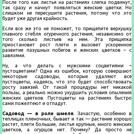
После того как листья на растениях слегка подвянут,
так сразу и начнут появляться женские цветки. Но
слишком не пересушите растения, потому что это
будет уже другая крайность.
Если все же это не поможет, то прищепите верхушку
главного стебля огуречного растения, независимо от
того сколько листьев на нем. Эта прищипка
приостановит рост плети и вызовет ускоренное
развитие пазушных побегов и женских цветков – с
завязями.
Ну, а что делать с мужскими соцветиями –
пустоцветами? Одна из ошибок, которую совершают
некоторые садоводы, которые удаляют все
пустоцветы, надеясь, что это будет способствовать
росту завязей. От такой процедуры нет никакой
пользы, а реально можно ухудшить условия опыления
женских цветков. Пустоцветы на растениях быстро
сами пожелтеют и отпадут.
Садовод — в роли шмеля
. Зачастую, особенно в
теплицах пленочных, бывает и так — растение хорошо
растет, плети большие, листья крупные, много женских
цветков, а огурцов нет. Почему? Да просто не