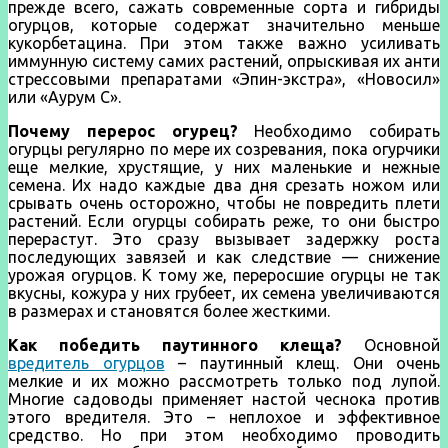
прежде всего, сажать современные сорта и гибриды
огурцов, которые содержат значительно меньше
кукорбетацина. При этом также важно усиливать
иммунную систему самих растений, опрыскивая их анти
стрессовыми препаратами «Эпин-экстра», «Новосил»
или «Аурум С».
Почему перерос огурец?
Необходимо собирать
огурцы регулярно по мере их созревания, пока огурчики
еще мелкие, хрустящие, у них маленькие и нежные
семена. Их надо каждые два дня срезать ножом или
срывать очень осторожно, чтобы не повредить плети
растений. Если огурцы собирать реже, то они быстро
перерастут. Это сразу вызывает задержку роста
последующих завязей и как следствие — снижение
урожая огурцов. К тому же, переросшие огурцы не так
вкусны, кожура у них грубеет, их семена увеличиваются
в размерах и становятся более жесткими.
Как победить паутинного клеща?
Основной
вредитель огурцов
– паутинный клещ. Они очень
мелкие и их можно рассмотреть только под лупой.
Многие садоводы применяет настой чеснока против
этого вредителя. Это – неплохое и эффективное
средство. Но при этом необходимо проводить