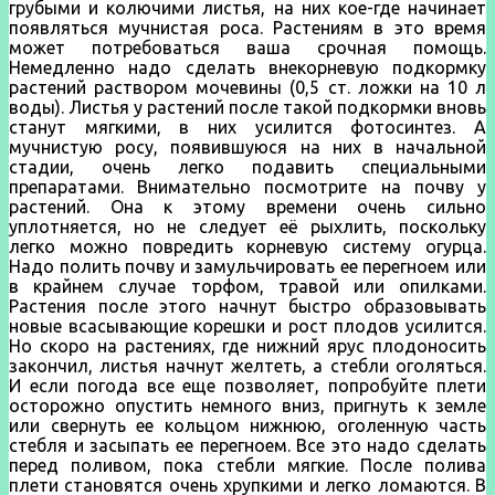
грубыми и колючими листья, на них кое-где начинает
появляться мучнистая роса. Растениям в это время
может потребоваться ваша срочная помощь.
Немедленно надо сделать внекорневую подкормку
растений раствором мочевины (0,5 ст. ложки на 10 л
воды). Листья у растений после такой подкормки вновь
станут мягкими, в них усилится фотосинтез. А
мучнистую росу, появившуюся на них в начальной
стадии, очень легко подавить специальными
препаратами. Внимательно посмотрите на почву у
растений. Она к этому времени очень сильно
уплотняется, но не следует её рыхлить, поскольку
легко можно повредить корневую систему огурца.
Надо полить почву и замульчировать ее перегноем или
в крайнем случае торфом, травой или опилками.
Растения после этого начнут быстро образовывать
новые всасывающие корешки и рост плодов усилится.
Но скоро на растениях, где нижний ярус плодоносить
закончил, листья начнут желтеть, а стебли оголяться.
И если погода все еще позволяет, попробуйте плети
осторожно опустить немного вниз, пригнуть к земле
или свернуть ее кольцом нижнюю, оголенную часть
стебля и засыпать ее перегноем. Все это надо сделать
перед поливом, пока стебли мягкие. После полива
плети становятся очень хрупкими и легко ломаются. В