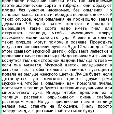
произошло опыление завязей. Есть так называемые
партенокарпические сорта и гибриды, они образуют
плоды без участия насекомых, без опыления. Но
основная масса сортов и гибридов пчелоопыляемые. У
таких огурцов, если опыления не произошло, завязи
держатся 3-5 дней, затем желтеют и опадают.
Выращивая такие сорта надо иметь пчел или
открывать теплицу, чтобы имеющиеся вокруг
насекомые могли залетать туда. А еще в опылении
таких огурцов могут помочь и хозяева. Проводить
искусственное опыление лучше с 9 до 12 часов дня. При
этом срывают мужской цветок, обрывают лепестки и
проверяют качество пыльцы. Надо кончиками тычинок
коснуться тыльной стороной ладони. Пыльца готова —
если она мажется. Мужской цветок вкладывают в
женский так, чтобы пыльца с тычинок пустоцвета
попала на рыльце женского цветка. Лучше будет, если
дотронуться до женского цветка двумя-тремя
мужскими. Чтобы в опылении вам помогали пчелы,
поставьте в теплицу букеты цветущих одуванчика или
многолетнего лука. Иногда чтобы привлечь их в
теплицу растения опрыскивают очень слабым
раствором меда. Но для привлечения пчел в теплицу
нельзя мед ставить на блюдечке. Пчелы просто
заберут мед, а с цветками «работать» не будут.