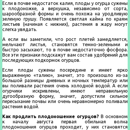
Если в почве недостаток калия, плоды у огурца сужены
к плодоножке, а верхушка, независимо от сорта,
шарообразной формы и очень похожа на уродливую
зеленую грушу. Появляется светлая кайма по краям
листьев (начиная с нижних), растения в жару могут
слегка увядать.
А если вы заметили, что рост плетей замедляется,
мельчают листья, становятся темно-зелеными и
быстро засыхают, то в почве недостаточно фосфора.
Все эти признаки подскажут вам состав удобрений для
последующих подкормок огурцов.
Если плоды сужены посередине и имеет ярко
выраженную «талию», значит, это произошло из-за
большой разницы дневных и ночных температур или
вы поливали растения очень холодной водой. А если
огурчики искривлены, имеют неправильную
дугообразную форму, значит, допустили сильное
пересыхание почвы или очень неравномерно поливали
растения водой.
Как продлить плодоношение огурцов?
В основном
к началу августа первая обильная волна
плодоношения огурцов проходит, у них становятся