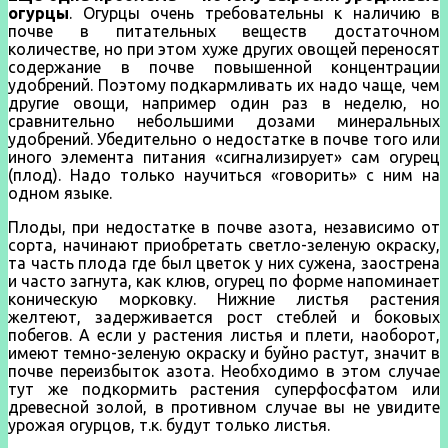
огурцы
. Огурцы очень требовательны к наличию в
почве в питательных веществ достаточном
количестве, но при этом хуже других овощей переносят
содержание в почве повышенной концентрации
удобрений. Поэтому подкармливать их надо чаще, чем
другие овощи, например один раз в неделю, но
сравнительно небольшими дозами минеральных
удобрений. Убедительно о недостатке в почве того или
иного элемента питания «сигнализирует» сам огурец
(плод). Надо только научиться «говорить» с ним на
одном языке.
Плоды, при недостатке в почве азота, независимо от
сорта, начинают приобретать светло-зеленую окраску,
та часть плода где был цветок у них сужена, заострена
и часто загнута, как клюв, огурец по форме напоминает
коническую морковку. Нижние листья растения
желтеют, задерживается рост стеблей и боковых
побегов. А если у растения листья и плети, наоборот,
имеют темно-зеленую окраску и буйно растут, значит в
почве переизбыток азота. Необходимо в этом случае
тут же подкормить растения суперфосфатом или
древесной золой, в противном случае вы не увидите
урожая огурцов, т.к. будут только листья.