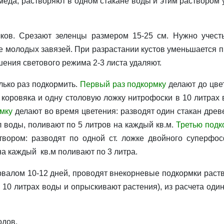
меда, растворяют в одном стакане воды и этим ра­створом 
. Срезают зелен­цы размером 15-25 см. Нужно учесть
 молодых завязей. При раз­растании кустов уменьшается п
шения светового режима 2-3 листа удаля­ют.
лько раз подкормить.
Первый раз
подкормку
делают до цве
 коровяка и одну столо­вую ложку нитрофоски в 10 литрах 
мку
делают во время цветения: разводят один стакан древ
 л воды, поливают по 5 литров на каждый кв.м.
Третью подк
твором: разводят по одной ст. ложке двойного суперфос
на каждый кв.м поливают по 3 литра.
валом 10-12 дней, проводят внекорневые под­кормки раст
 10 литрах воды и опрыскивают растения), из расчета один
одов.