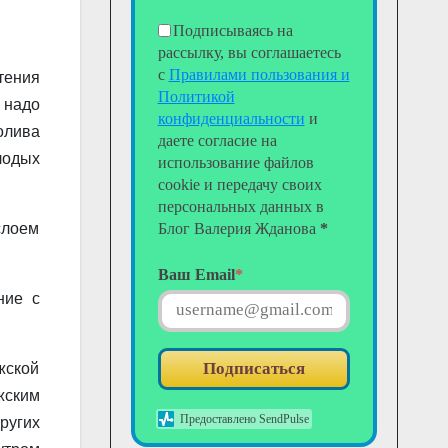
Подписываясь на
рассылку, вы соглашаетесь
с
Правилами пользования и
тения
Политикой
 надо
конфиденциальности
и
оли­ва
даете согласие на
лодых
использование файлов
cookie и передачу своих
персональных данных в
слоем
Блог Валерия Жданова
*
Ваш Email
*
ние с
Подписаться
жской
ужским
Предоставлено SendPulse
ругих