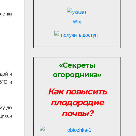
летки
«Секреты
огородника»
дой и
5°С и
Как повысить
плодородие
му до
почвы?
щихся