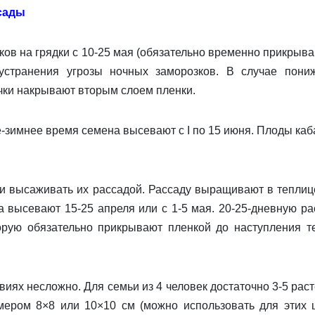
сады
 на грядки с 10-25 мая (обяза­тельно временно прикрыва
устранения угрозы ночных заморозков. В случае пони
чки накрыва­ют вторым слоем пленки.
имнее время семена высевают с I по 15 июня. Пло­ды каб
и высаживать их рассадой. Рассаду выращивают в теплиц
а высевают 15-25 апреля или с 1-5 мая. 20-25-дневную ра
торую обязательно прикрывают пленкой до наступления т
ях несложно. Для семьи из 4 человек достаточно 3-5 раст
ером 8×8 или 10×10 см (можно использовать для этих 