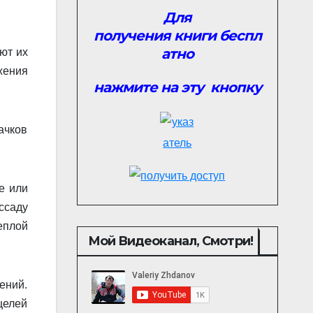
Для
получения книги
беспл
атно
ют их
жения
нажмите на эту кнопку
ачков
е или
ссаду
еплой
Мой Видеоканал, Смотри!
ений.
целей