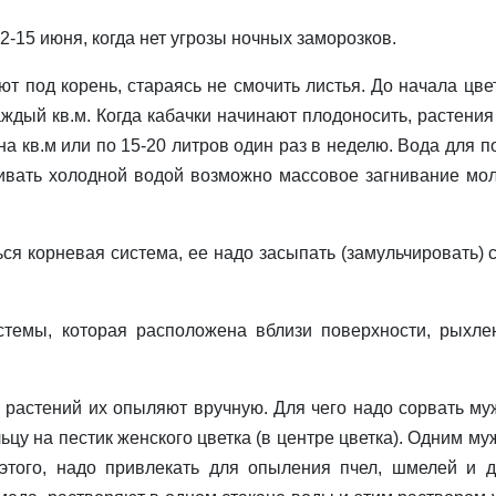
15 июня, когда нет угрозы ночных заморозков.
 под корень, стараясь не смочить листья. До начала цве
аждый кв.м. Когда кабачки начинают плодоносить, растения
 на кв.м или по 15-20 литров один раз в неделю. Вода для п
ливать холодной водой возможно массовое загнивание мо
я корневая система, ее надо засыпать (замульчировать) 
емы, которая расположена вблизи поверхности, рыхле
растений их опыляют вручную. Для чего надо сорвать му
ьцу на пестик женского цветка (в цен­тре цветка). Одним м
 этого, надо привлекать для опыления пчел, шмелей и д