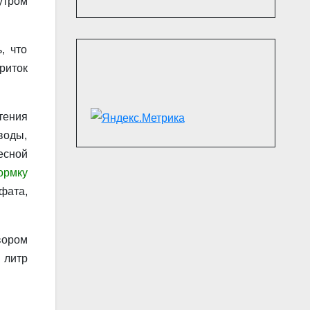
утром
, что
риток
тения
воды,
есной
ормку
фата,
вором
 литр