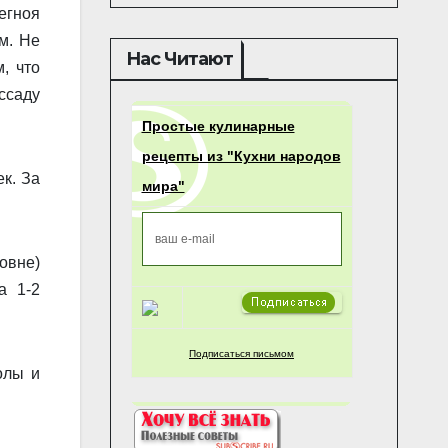
егноя
м. Не
Нас Читают
, что
са­ду
Простые кулинарные
рецепты из "Кухни народов
к. За
мира"
овне)
а 1-2
Подписаться письмом
олы и