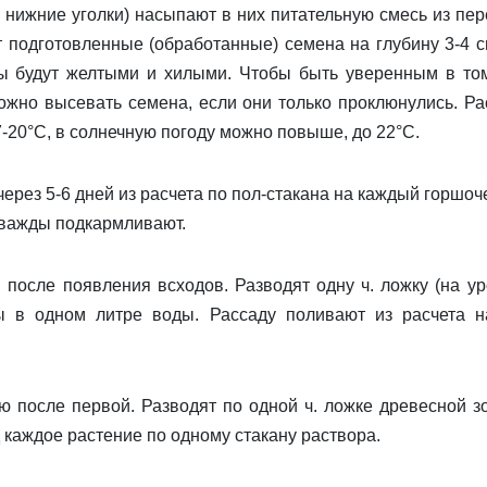
 нижние уголки) насыпают в них пи­тательную смесь из пер
т подготовленные (обработанные) семена на глубину 3-4 с
ы будут желтыми и хилыми. Чтобы быть уверенным в том
жно высевать семена, если они только проклюнулись. Рас
20°С, в солнеч­ную погоду можно повыше, до 22°С.
рез 5-6 дней из расчета по пол-ста­кана на каждый горшоче
дважды подкармливают.
после появления всходов. Разводят одну ч. ложку (на ур
 в одном литре воды. Рассаду поливают из рас­чета н
 после первой. Разводят по одной ч. ложке дре­весной з
 каждое растение по одному стакану раствора.