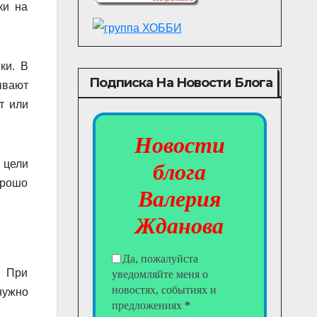
ки на
ки. В
Подписка На Новости Блога
ывают
т или
Новости
 цели
блога
орошо
Валерия
Жданова
Да, пожалуйста
. При
уведомляйте меня о
новостях, событиях и
нужно
предложениях
*