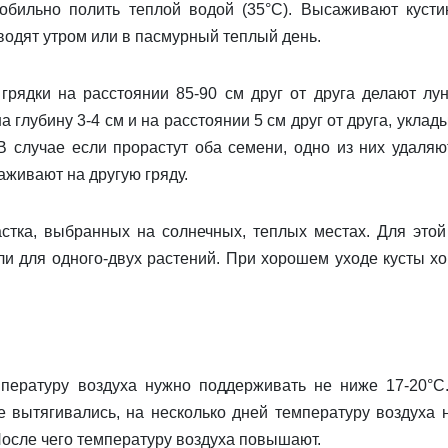
ильно полить теплой водой (35°С). Высаживают кусти
водят утром или в пасмурный теп­лый день.
дки на расстоянии 85-90 см друг от друга делают лун
 глубину 3-4 см и на расстоянии 5 см друг от друга, уклад
В случае если прорастут оба семени, одно из них удаляю
аживают на другую гряду.
астка, выбранных на солнечных, теплых местах. Для этой
ли для одного-двух растений. При хорошем уходе кусты х
ратуру воздуха нужно поддерживать не ниже 17-20°С
е вытягивались, на несколько дней температуру воздуха 
 После чего температуру воздуха повышают.