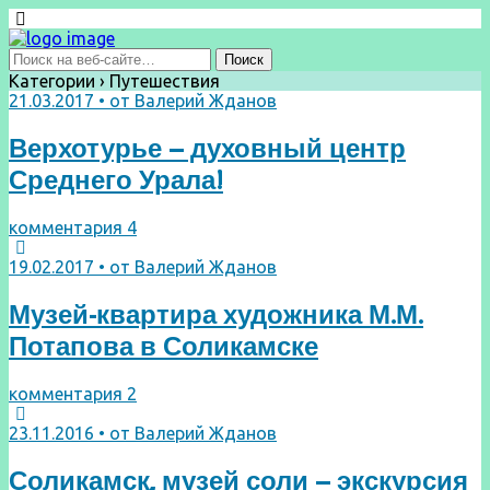
Категории ›
Путешествия
21.03.2017 • от Валерий Жданов
Верхотурье – духовный центр
Среднего Урала!
комментария 4
19.02.2017 • от Валерий Жданов
Музей-квартира художника М.М.
Потапова в Соликамске
комментария 2
23.11.2016 • от Валерий Жданов
Соликамск, музей соли – экскурсия