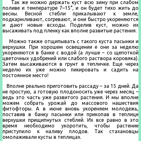
Так же можно держать куст всю зиму при слабом
поливе и температуре 7–15°, и он будет тихо жить до
весны. Весной стебли прикалывают к земле,
подкармливают, согревают, и они быстро укореняются
и дают новые всходы. Поделив куст, можно их
высаживать под пленку как вполне развитые растения.
Можно также отщипывать с такого куста пасынки и
верхушки. При хорошем освещении е они за неделю
укореняются в банке с водой (а лучше – со щепоткой
цветочных удобрений или слабого раствора коровяка).
Затем высаживаются в грунт в тепличке. Еще через
неделю их уже можно пикировать и садить на
постоянное место!
Вполне реально приготовить рассаду – за 15 дней. Да
не простую, а готовую плодоносить уже через месяц –
ведь это часть уже развитого растения. И мы вполне
можем собрать урожай до массового нашествия
фитофторы. А в июне вновь укореняем молодежь,
поставив в банку пасынки или прикопав в теплице
верхушки прищипнутых стеблей. Их все равно в это
время необходимо укоротить, чтобы растение
приступило к наливу плодов. Так стахановцы
омолаживали кусты в теплицах.