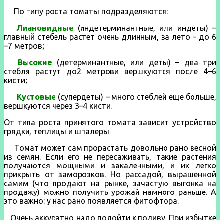
По типу роста томаты подразделяются:
Лиановидные
(индетерминантные, или индеты) –
главный стебель растет очень длинным, за лето – до 6
–7 метров;
Высокие
(детерминантные, или деты) – два три
стебля растут до2 метрови вершкуются после 4–6
кисти;
Кустовые
(супердеты) – много стеблей еще больше,
вершкуются через 3–4 кисти.
От типа роста принятого томата зависит устройство
грядки, теплицы и шпалеры.
Томат может сам прорастать довольно рано весной
из семян. Если его не пересаживать, такие растения
получаются мощными и закаленными, и их легко
прикрыть от заморозков. Но рассадой, выращенной
самим (что продают на рынке, зачастую выгонка на
продажу) можно получить урожай намного раньше. А
это важно: у нас рано появляется фитофтора.
Очень аккуратно надо подойти к поливу. При избытке