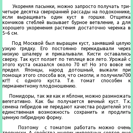
Укореняя пасынки, можно запросто получать три-
четыре десятка сверхранней рассады на подоконнике,
если выращивать один куст в горшке. Отщипка
кончиков стеблей вызывает бурное ветвление, а для
хорошего укоренения растения достаточно черенка в
5–6 см.
Под Москвой был выращен куст, занявший целую
узкую грядку. Его постоянно перекидывали через
низкую шпалеру и прикалывали. Кисти оставались
сверху. Так куст ползет по теплице все лето. Урожай с
этого куста оказался около 70 кг! Но это вовсе не
предел. Японцы, народ дотошный, выжали при
помощи этого способа все, что смогли, и получили700
кг!!! с одного куста. Т.е. томат способен к
перманентному плодоношению.
Помидоры, так же как и яблони, можно размножать
вегетативно. Как бы получается вечный куст. Т.к.
семена гибридов не передают качества родителей это
единственная возможность сохранить и продлить
ценную гибридную форму.
Поэтому с томатом работать можно очень
творчески. А свойства многих импортных сортов еще