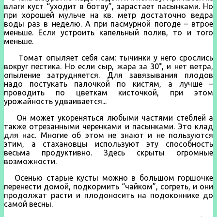
влаги куст “уходит в ботву”, зарастает пасынками. Но
при хорошей мульче на кв. метр достаточно ведра
воды раз в неделю. А при пасмурной погоде – втрое
меньше. Если устроить капельный полив, то и того
меньше.
Томат опыляет себя сам: тычинки у него срослись
вокруг пестика. Но если сыр, жара за 30°, и нет ветра,
опыление затрудняется. Для завязывания плодов
надо постукать палочкой по кистям, а лучше –
проводить по цветкам кисточкой, при этом
урожайность удваивается...
Он может укореняться любыми частями стеблей а
также отрезанными черенками и пасынками. Это клад
для нас. Многие об этом не знают и не пользуются
этим, а стахановцы используют эту способность
весьма продуктивно. Здесь скрыты огромные
возможности.
Осенью старые кусты можно в большом горшочке
перенести домой, подкормить “чайком”, согреть, и они
продолжат расти и плодоносить на подоконнике до
самой весны.