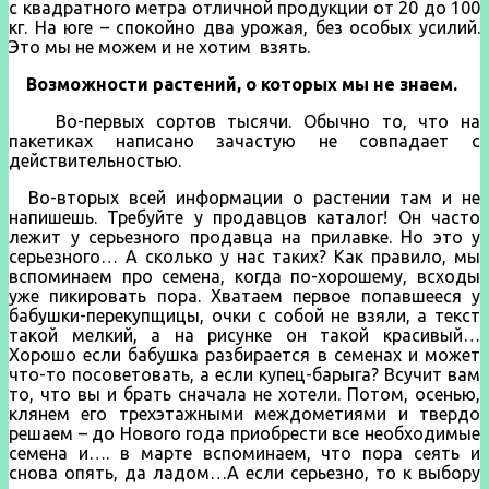
с квадратного метра отличной продукции от 20 до 100
кг. На юге – спокойно два урожая, без особых усилий.
Это мы не можем и не хотим взять.
Возможности растений, о которых мы не знаем.
Во-первых сортов тысячи. Обычно то, что на
пакетиках написано зачастую не совпадает с
действительностью.
Во-вторых всей информации о растении там и не
напишешь.
Требуйте у продавцов каталог! Он часто
лежит у серьезного продавца на прилавке. Но это у
серьезного… А сколько у нас таких? Как правило, мы
вспоминаем про семена, когда по-хорошему, всходы
уже пикировать пора. Хватаем первое попавшееся у
бабушки-перекупщицы, очки с собой не взяли, а текст
такой мелкий, а на рисунке он такой красивый…
Хорошо если бабушка разбирается в семенах и может
что-то посоветовать, а если купец-барыга? Всучит вам
то, что вы и брать сначала не хотели. Потом, осенью,
клянем его трехэтажными междометиями и твердо
решаем – до Нового года приобрести все необходимые
семена и…. в марте вспоминаем, что пора сеять и
снова опять, да ладом…А если серьезно, то к выбору