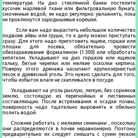
температуре. На дно стеклянной банки постелите
кусочек марлевой ткани или фильтровальную бумагу,
смоченные водой, ее надо регулярно увлажнять, пока
не проклюнутся зародышевые корешки.
Если вам надо вырастить небольшое количество
подвоев айвы или груши, то к делу можно приступать
сразу. Для этого надо приготовить ящики, горшки или
плошки для посева, обязательно провести
обеззараживание формалином (1:300) или обработать
кипятком. Укладывают на дно горшков или ящиков
гальку, битые черепки или мелкие осколки кирпича.
Поверху этого дренажа насыпают крупнозернистый
песок и древесный уголь. Это нужно сделать для того,
чтобы избыток влаги не скапливался в посуде.
Укладывают на уголь рыхлую, легкую, без сорняков
землю,
состоящую из перегнойных и лиственных
составляющих. После встряхивания и осадки почвы,
поверхность надо тщательно выровнять и обильно
полить водой.
Сложнее работать с мелкими семенами , поскольку
они распределяются в почве неравномерно. Поэтому
предварительно их следует смешать с сухим песком