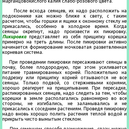
марганцовокислого калия слабо-розового цвета.
После всхода сеянцев, их надо расположить на
подоконнике как можно ближе к свету, с таким
расчетом, чтобы горшки и ящики к оконному стеклу не
прикасались, особенно в холодное время. Когда
сеянцы окрепнут, надо произвести их пикировку.
Пикировка
представляет из себя прищипку корешка
примерно на треть длины. После пикировки активно
начинается формирование мочковатая разветвленная
корневая система.
При проведении пикировки пересаживают сеянцы в
почву, более плодородную, при этом усиливается
питание травмированных корней. Положительно на
подрезку или прищипку корней отзываются не все
сеянцы. Только подвой, со стержневыми корнями,
хорошо реагирует на прищипывание. При пересадке,
распикированных сеянцев, надо следить за тем, чтобы
корешки в земле располагались равномерно во все
стороны, не изгибались, не заламывались и не
прикасались к соседним растениям. Проведя пикировку
надо вновь хорошо полить растения теплой водой и
прикрыть чисто вымытым стеклом.
При семенном способе размножения сразу можно