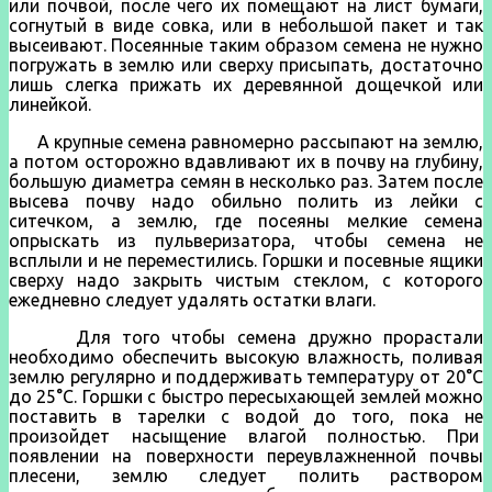
или почвой, после чего их помещают на лист бумаги,
согнутый в виде совка, или в небольшой пакет и так
высеивают. Посеянные таким образом семена не нужно
погружать в землю или сверху присыпать, достаточно
лишь слегка прижать их деревянной дощечкой или
линейкой.
А крупные семена равномерно рассыпают на землю,
а потом осторожно вдавливают их в почву на глубину,
большую диаметра семян в несколько раз. Затем после
высева почву надо обильно полить из лейки с
ситечком, а землю, где посеяны мелкие семена
опрыскать из пульверизатора, чтобы семена не
всплыли и не переместились. Горшки и посевные ящики
сверху надо закрыть чистым стеклом, с которого
ежедневно следует удалять остатки влаги.
Для того чтобы семена дружно прорастали
необходимо обеспечить высокую влажность, поливая
землю регулярно и поддерживать температуру от 20°С
до 25°С. Горшки с быстро пересыхающей землей можно
поставить в тарелки с водой до того, пока не
произойдет насыщение влагой полностью. При
появлении на поверхности переувлажненной почвы
плесени, землю следует полить раствором