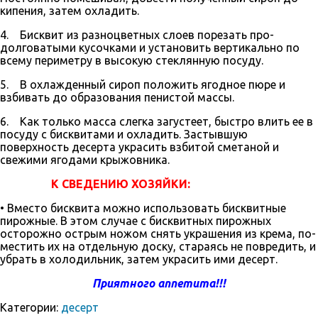
кипения, затем охладить.
4. Бисквит из разноцветных слоев порезать про­
долговатыми кусочками и установить верти­кально по
всему периметру в высокую стеклян­ную посуду.
5. В охлажденный сироп положить ягодное пюре и
взбивать до образования пенистой массы.
6. Как только масса слегка загустеет, быстро влить ее в
посуду с бисквитами и охладить. Застыв­шую
поверхность десерта украсить взбитой сметаной и
свежими ягодами крыжовника.
К СВЕДЕНИЮ ХОЗЯЙКИ:
• Вместо бисквита можно использовать би­сквитные
пирожные. В этом случае с бисквит­ных пирожных
осторож­но острым ножом снять украшения из крема, по­
местить их на отдель­ную доску, стараясь не повредить, и
убрать в холодильник, затем ук­расить ими десерт.
Приятного аппетита!!!
Категории:
десерт