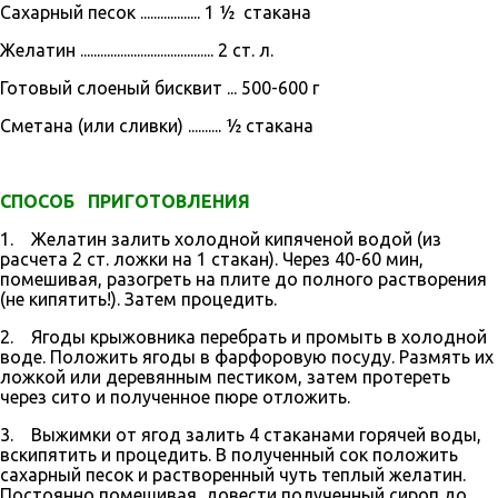
Сахарный песок .................. 1 ½ стакана
Желатин ........................................ 2 ст. л.
Готовый слоеный бисквит ... 500-600 г
Сметана (или сливки) .......... ½ стакана
СПОСОБ ПРИГОТОВЛЕНИЯ
1. Желатин залить холодной кипяченой водой (из
расчета 2 ст. ложки на 1 стакан).
Через 40-60 мин,
помешивая, разогреть на плите до полного растворения
(не кипятить!). Затем процедить.
2. Ягоды крыжовника перебрать и промыть в хо­лодной
воде. Положить ягоды в фарфоровую посуду. Размять их
ложкой или деревянным пе­стиком, затем протереть
через сито и получен­ное пюре отложить.
3. Выжимки от ягод залить 4 стаканами горячей воды,
вскипятить и процедить. В полученный сок положить
сахарный песок и растворенный чуть теплый желатин.
Постоянно помешивая, довести полученный сироп до