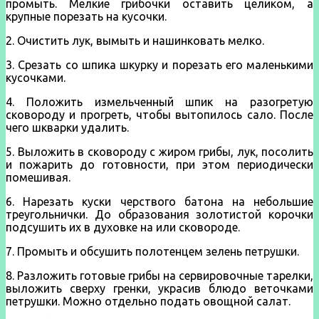
промыть. Мелкие грибочки оставить целиком, а
крупные порезать на кусочки.
2. Очистить лук, вымыть и нашинковать мелко.
3. Срезать со шпика шкурку и порезать его ма­ленькими
кусочками.
4. Положить измель­ченный шпик на разогретую
сковороду и прогреть, чтобы вытопилось са­ло. После
чего шкварки удалить.
5. Выложить в сковороду с жиром грибы, лук, посолить
и пожа­рить до готовности, при этом периодически
помешивая.
6. Нарезать куски черствого батона на небольшие
треугольнички. До образования золотистой корочки
подсушить их в духовке на или сковороде.
7. Промыть и обсушить поло­тенцем зелень петрушки.
8. Разложить готовые грибы на сервировочные та­релки,
выложить сверху гренки, украсив блюдо веточ­ками
петрушки. Можно отдельно подать овощной салат.