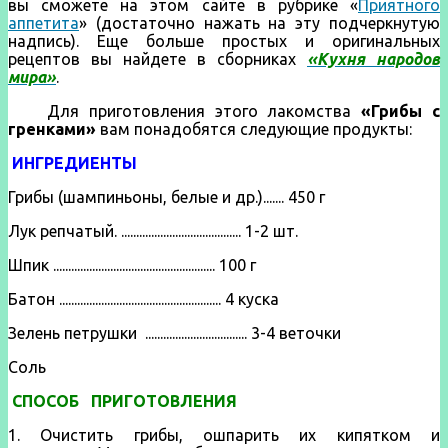
вы сможете на этом сайте в рубрике «
Приятного
аппетита
» (достаточно нажать на эту подчеркнутую
надпись). Еще больше простых и оригинальных
рецептов вы найдете в сборниках
«Кухня народов
мира»
.
Для приготовления этого лакомства
«Грибы с
гренками»
вам понадобятся следующие продукты:
ИНГРЕДИЕНТЫ
Грибы (шампиньоны, белые и др.)....... 450 г
Лук репчатый. ........................................ 1-2 шт.
Шпик ...................................................... 100 г
Батон ...................................................... 4 куска
Зелень петрушки .................................. 3-4 веточки
Соль
СПОСОБ ПРИГОТОВЛЕНИЯ
1. Очистить грибы, ошпарить их кипятком и