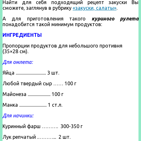
Найти для себя подходящий рецепт закуски Вы
сможете, заглянув в рубрику
«закуски, салаты»
.
А для приготовления такого
куриного рулета
понадобится такой минимум продуктов:
ИНГРЕДИЕНТЫ
Пропорции продуктов для небольшого противня
(35×28 см).
Для омлета:
Яйца ................................ 3 шт.
Любой твердый сыр …… 100 г
Майонеза ........................ 100 г
Манка ............................. 1 ст.л.
Для начинки:
Куринный фарш ………. 300-350 г
Лук репчатый .………... 2 шт.