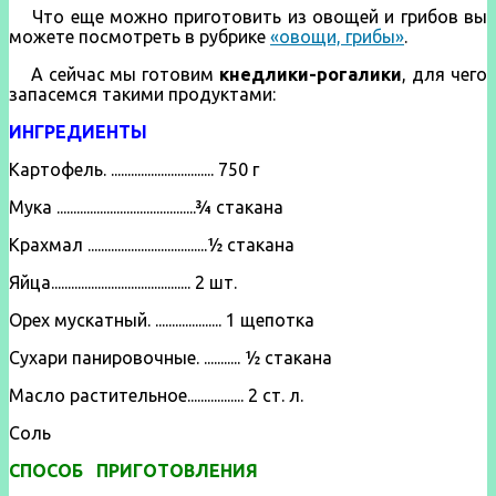
Что еще можно приготовить из овощей и грибов вы
можете посмотреть в рубрике
«овощи, грибы»
.
А сейчас мы готовим
кнедлики-рогалики
, для чего
запасемся такими продуктами:
ИНГРЕДИЕНТЫ
Картофель. ............................... 750 г
Мука ..........................................¾ стакана
Крахмал ....................................½ стакана
Яйца.......................................... 2 шт.
Орех мускатный. .................... 1 щепотка
Сухари панировочные. ........... ½ стакана
Масло растительное................. 2 ст. л.
Соль
СПОСОБ ПРИГОТОВЛЕНИЯ