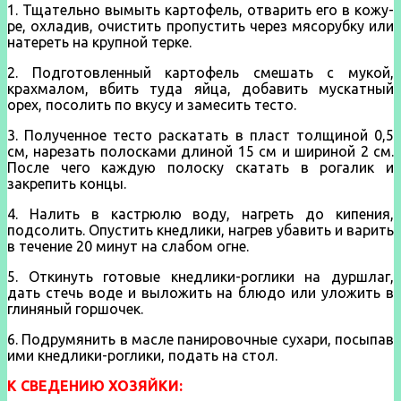
1. Тщательно вымыть картофель, отварить его в кожу­
ре, охладив, очистить пропустить через мясорубку или
натереть на крупной терке.
2. Подготовленный картофель смешать с мукой,
крахмалом, вбить туда яйца, добавить мускат­ный
орех, посолить по вкусу и замесить тесто.
3. Полученное тесто раскатать в пласт толщиной 0,5
см, нарезать полосками длиной 15 см и шириной 2 см.
После чего каждую полоску скатать в рогалик и
закрепить концы.
4. Налить в кастрюлю воду, нагреть до кипения,
подсолить. Опустить кнедлики, нагрев убавить и варить
в течение 20 минут на слабом огне.
5. Откинуть готовые кнедлики-роглики на дур­шлаг,
дать стечь воде и выложить на блюдо или уложить в
глиняный горшочек.
6. Подрумянить в масле панировочные сухари, по­сыпав
ими кнедлики-роглики, подать на стол.
К СВЕДЕНИЮ ХОЗЯЙКИ: