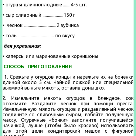
• огурцы длинноплодные ....... 4-5 шт.
• сыр сливочный ...................... 150 г
• чеснок ................................... 2 зубчика
• соль ........................................ по вкусу
для украшения:
• каперсы или маринованные корнишоны
СПОСОБ ПРИГОТОВЛЕНИЯ
1. Срежьте у огурцов концы и нарежьте их на боченки
длиной около 5 см. Чайной ложкой или специальной
выемкой выньте мякоть, оставив донышко.
2. Измельчите мякоть огурцов в блендере, сок
отожмите. Раздавите чеснок при помощи пресса.
Измельченную мякоть огурцов и раздавленный чеснок
соедините со сливочным сыром, взбейте полученную
массу. Огуречные «бочки» заполните получившейся
начинкой, лучше (чтобы было красиво) использовать
для этой цели кондитерский мешок с фигурной