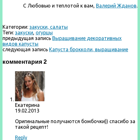
С Любовью и теплотой к вам,
Валерий Жданов
.
Категории:
закуски, салаты
Теги:
закуски
,
огурцы
предыдущая запись
Выращивание декоративных
видов капусты
следующая запись
Капуста брокколи, выращивание
комментария 2
Екатерина
19.02.2013
Оригинальные получаются бомбочки)) спасибо за
такой рецепт!
Reply