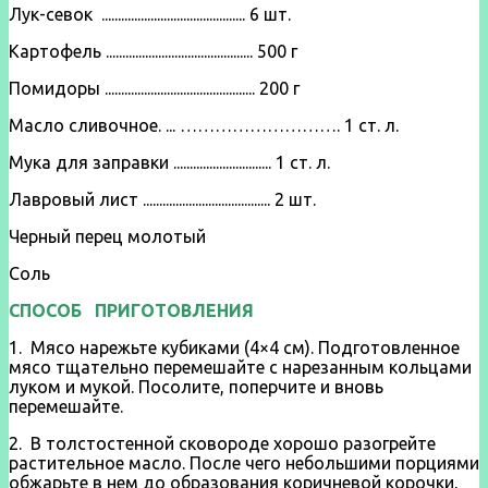
Лук-севок ............................................ 6 шт.
Картофель ............................................. 500 г
Помидоры .............................................. 200 г
Масло сливочное. ... ………………………. 1 ст. л.
Мука для заправки .............................. 1 ст. л.
Лавровый лист ....................................... 2 шт.
Черный перец молотый
Соль
СПОСОБ ПРИГОТОВЛЕНИЯ
1. Мясо нарежьте кубиками (4×4 см). Подготовленное
мясо тщательно перемешайте с нарезанным кольцами
луком и мукой. Посолите, поперчите и вновь
перемешайте.
2. В толстостенной сковороде хорошо разогрейте
растительное масло. После чего небольшими пор­циями
обжарьте в нем до образова­ния коричневой корочки,