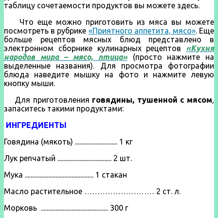
таблицу сочетаемости продуктов вы можете здесь.
Что еще можно приготовить из мяса вы можете
посмотреть в рубрике
«Приятного аппетита, мясо»
. Еще
больше рецептов мясных блюд представлено в
электронном сборнике кулинарных рецептов
«Кухня
народов мира – мясо, птица»
(просто нажмите на
выделенные названия). Для просмотра фотографии
блюда наведите мышку на фото и нажмите левую
кнопку мыши.
Для приготовления
говядины, тушенной с мясом
,
запаситесь такими продуктами:
ИНГРЕДИЕНТЫ
Говядина (мякоть) ............................. 1 кг
Лук репчатый ..................................... 2 шт.
Мука ............................................... 1 стакан
Масло растительное ……………………… 2 ст. л.
Морковь .............................................. 300 г