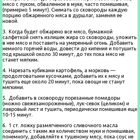
мясо с луком, обваленное в муке, часто помешивая,
(примерно 5 минут). Снимать со сковороды каждую
порцию обжаренного мяса в дуршлаг, заменяя ее
новой.
3. Когда будет обжарено все мясо, бумажной
салфеткой снять излишек жира со сковороды, уложить
в нее мясо и поставить на умеренный огонь. Добавить
немного горячей воды, довести до кипения и потушить
под крышкой около 30 минут, до тех пока мясо не
станет мягким.
4. Нарезать кубиками картофель, а морковь —
продолговатыми кусочками, добавить их к мясу и
тушить еще около 20 минут, пока овощи не станут
мягкими.
5. До­бавить в сковороду порезанные помидоры
(можно свежезаморожен­ные), лук-севок (целиком) и
лавровый лист и тушить, периодически помешивая еще
10-15 минут.
6. 1 ст. ложку размягченного сливоч­ного масла
соединить с таким же количеством муки и помешивая,
по­немногу, добавляйте к тушеному мясу, пока соус не