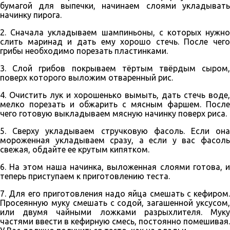
бумагой для выпечки, начинаем слоями укладывать
начинку пирога.
2. Сначала укладываем шампиньоны, с которых нужно
слить маринад и дать ему хорошо стечь. После чего
грибы необходимо порезать пластинками.
3. Слой грибов покрываем тёртым твёрдым сыром,
поверх которого выложим отваренный рис.
4. Очистить лук и хорошенько вымыть, дать стечь воде,
мелко порезать и обжарить с мясным фаршем. После
чего готовую выкладываем мясную начинку поверх риса.
5. Сверху укладываем стручковую фасоль. Если она
мороженная укладываем сразу, а если у вас фасоль
свежая, обдайте ее крутым кипятком.
6. На этом наша начинка, выложенная слоями готова, и
теперь приступаем к приготовлению теста.
7. Для его приготовления надо яйца смешать с кефиром.
Просеянную муку смешать с содой, загашенной уксусом,
или двумя чайными ложками разрыхлителя. Муку
частями ввести в кефирную смесь, постоянно помешивая.