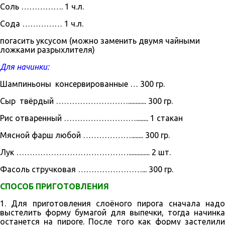
Соль ……………. 1 ч.л.
Сода …………… 1 ч.л.
погасить уксусом (можно заменить двумя чайными
ложками разрыхлителя)
Для начинки:
Шампиньоны консервированные … 300 гр.
Сыр твёрдый ………………………............ 300 гр.
Рис отваренный ………………………........ 1 стакан
Мясной фарш любой ………………........ 300 гр.
Лук …………………………………….............. 2 шт.
Фасоль стручковая ……………………... 300 гр.
СПОСОБ ПРИГОТОВЛЕНИЯ
1. Для приготовления слоёного пирога сначала надо
выстелить форму бумагой для выпечки, тогда начинка
останется на пироге. После того как форму застелили