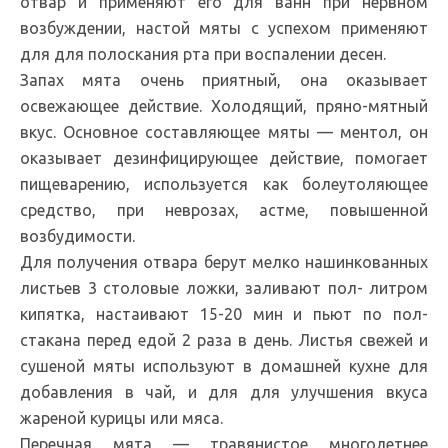
отвар и применяют его для ванн при нервном
возбуждении, настой мяты с успехом применяют
для для полоскания рта при воспалении десен.
Запах мята очень приятный, она оказывает
освежающее действие. Холодящий, пряно-мятный
вкус. Основное составляющее мяты — ментол, он
оказывает дезинфицирующее действие, помогает
пищеварению, используется как болеутоляющее
средство, при неврозах, астме, повышенной
возбудимости.
Для получения отвара
берут мелко нашинкованных
листьев 3 столовые ложки, заливают пол- литром
кипятка, настаивают 15-20 мин и пьют по пол-
стакана перед едой 2 раза в день. Листья свежей и
сушеной мяты используют в домашней кухне для
добавления в чай, и для для улучшения вкуса
жареной курицы или мяса.
Перечная мята — травянистое многолетнее