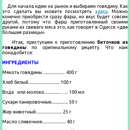
Для начала идем на рынок и выбираем говядину. Как
это сделать вы можете посмотреть
здесь
. Можно
конечно приобрести сразу фарш, но вкус будет совсем
другой, потому что фарш приготовленный своими
руками из свежего мяса это, как говорят в Одессе: «две
большие разницы».
Итак, приступаем к приготовлению
биточков из
говядины
по оригинальному рецепту. Что нам
понадобится:
ИНГРЕДИЕНТЫ
Мякоть говядины ......................... 400 г
Хлеб белый.................................... 100 г
Вода или молоко...................…... 100 мл
Сухари панировочные................... 50 г
Жир животный.............................. 25 г
Масло сливочное........................... 40 г