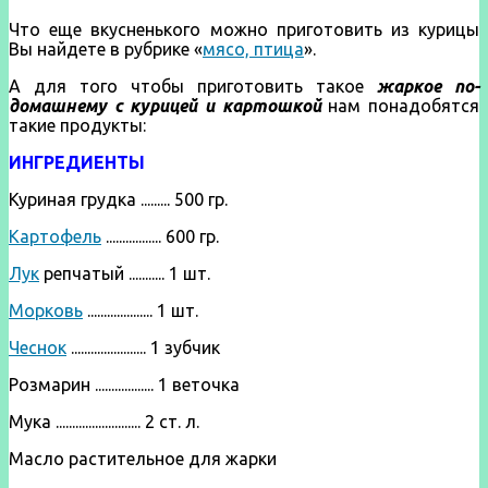
Что еще вкусненького можно приготовить из курицы
Вы найдете в рубрике «
мясо, птица
».
А для того чтобы приготовить такое
жаркое по-
домашнему с курицей и картошкой
нам понадобятся
такие продукты:
ИНГРЕДИЕНТЫ
Куриная грудка ......... 500 гр.
Картофель
................. 600 гр.
Лук
репчатый ........... 1 шт.
Морковь
.................... 1 шт.
Чеснок
....................... 1 зубчик
Розмарин .................. 1 веточка
Мука .......................... 2 ст. л.
Масло растительное для жарки