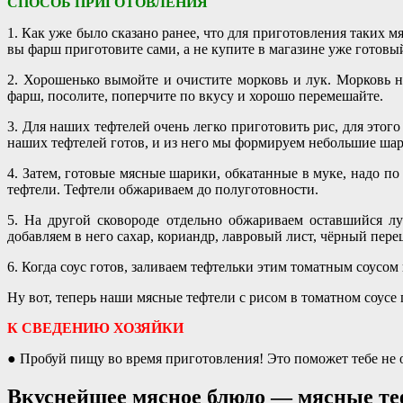
СПОСОБ ПРИГОТОВЛЕНИЯ
1. Как уже было сказано ранее, что для приготовления таких 
вы фарш приготовите сами, а не купите в магазине уже готовый
2. Хорошенько вымойте и очистите морковь и лук. Морковь н
фарш, посолите, поперчите по вкусу и хорошо перемешайте.
3. Для наших тефтелей очень легко приготовить рис, для это
наших тефтелей готов, и из него мы формируем небольшие шари
4. Затем, готовые мясные шарики, обкатанные в муке, надо по
тефтели. Тефтели обжариваем до полуготовности.
5. На другой сковороде отдельно обжариваем оставшийся лу
добавляем в него сахар, кориандр, лавровый лист, чёрный пере
6. Когда соус готов, заливаем тефтельки этим томатным соусом
Ну вот, теперь наши мясные тефтели с рисом в томатном соусе
К СВЕДЕНИЮ ХОЗЯЙКИ
● Пробуй пищу во время приготовления! Это поможет тебе не 
Вкуснейшее мясное блюдо — мясные теф