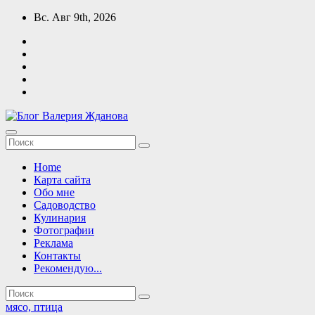
Перейти
Вс. Авг 9th, 2026
к
содержимому
Блог Валерия Жданова
кулинария, садоводство, здоровье, бизнес
Home
Карта сайта
Обо мне
Садоводство
Кулинария
Фотографии
Реклама
Контакты
Рекомендую...
мясо, птица