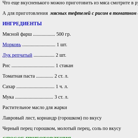
Что еще вкусненького можно приготовить из мяса смотрите в 
А для приготовления
мясных тефтелей с рисом в томатном 
ИНГРЕДИЕНТЫ
Мясной фарш .................. 500 гр.
Морковь
........................... 1 шт.
Лук репчатый
................. 2 шт.
Рис ................................... 1 стакан
Томатная паста .............. 2 ст. л.
Сахар ............................... 1 ч. л.
Мука ............................... 3 ст. л.
Растительное масло для жарки
Лавровый лист, кориандр (горошком) по вкусу
Черный перец горошком, молотый перец, соль по вкусу