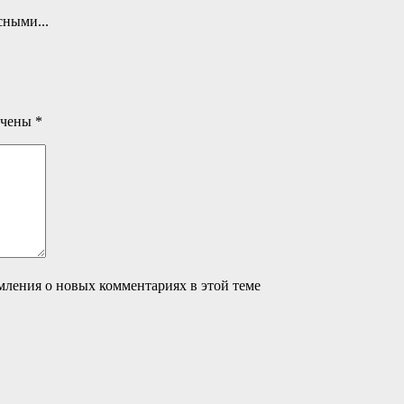
сными...
ечены
*
омления о новых комментариях в этой теме