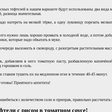
мясных тефтелей в нашем варианте будут использованы два вида 
, разница значительная.
адо натереть на мелкой тёрке, а одну луковицу порезать мелк
го его нужно лишь хорошо промыть в холодной воде, а потом доб
ки, которые надо обкатать в муке.
 очереди выложить в сковороду, с разогретым растительным мас
к, добавляем в него томатную пасту, разбавленную кипячёной 
ц горошком и соль.
 и ставим тушить их на медленном огне в течение 40-45 минут.
 готовы! Приятного аппетита!
ошибиться с количеством соли и приправ, правильно рассчитать
тели с рисом в томатном соусе!